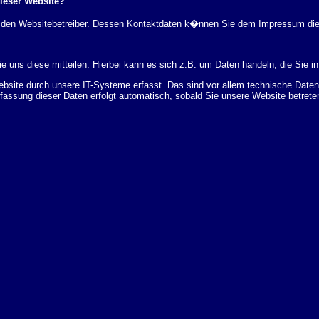
dieser Website?
rch den Websitebetreiber. Dessen Kontaktdaten k�nnen Sie dem Impressum di
 uns diese mitteilen. Hierbei kann es sich z.B. um Daten handeln, die Sie in
ite durch unsere IT-Systeme erfasst. Das sind vor allem technische Daten (
rfassung dieser Daten erfolgt automatisch, sobald Sie unsere Website betrete
Bereitstellung der Website zu gew�hrleisten. Andere Daten k�nnen zur Analyse
 �ber Herkunft, Empf�nger und Zweck Ihrer gespeicherten personenbezogenen
r L�schung dieser Daten zu verlangen. Hierzu sowie zu weiteren Fragen z
en Adresse an uns wenden. Des Weiteren steht Ihnen ein Beschwerderecht be
statistisch ausgewertet werden. Das geschieht vor allem mit Cookies und mi
 erfolgt in der Regel anonym; das Surf-Verhalten kann nicht zu Ihnen zur�c
enutzung bestimmter Tools verhindern. Detaillierte Informationen dazu finden 