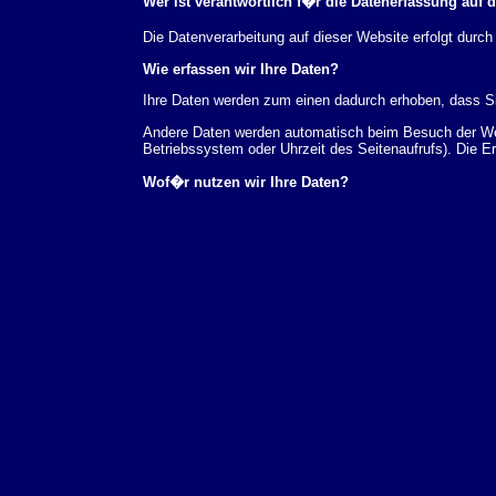
Wer ist verantwortlich f�r die Datenerfassung auf 
Die Datenverarbeitung auf dieser Website erfolgt du
Wie erfassen wir Ihre Daten?
Ihre Daten werden zum einen dadurch erhoben, dass Sie
Andere Daten werden automatisch beim Besuch der Webs
Betriebssystem oder Uhrzeit des Seitenaufrufs). Die E
Wof�r nutzen wir Ihre Daten?
Ein Teil der Daten wird erhoben, um eine fehlerfreie 
verwendet werden.
Welche Rechte haben Sie bez�glich Ihrer Daten?
Sie haben jederzeit das Recht unentgeltlich Auskunft
au�erdem ein Recht, die Berichtigung, Sperrung ode
Sie sich jederzeit unter der im Impressum angegeben
Aufsichtsbeh�rde zu.
Analyse-Tools und Tools von Drittanbietern
Beim Besuch unserer Website kann Ihr Surf-Verhalten 
Analyseprogrammen. Die Analyse Ihres Surf-Verhaltens
dieser Analyse widersprechen oder sie durch die Nichtb
Datenschutzerkl�rung.