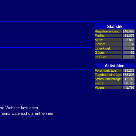
Statistik
Registrierungen:
146.467
Profile:
31.373
Aktiv:
2.939
Online:
132
Eingeloggt:
51
Gäste:
81
Im Chat:
10
Aktivitäten
Forumbeiträge:
93.275
Tagebucheinträge:
178.006
Strafbucheinträge:
12.743
Fotos:
88.725
Videos:
1.797
ere Website besuchen.
m Thema Datenschutz entnehmen