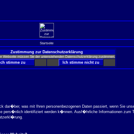
Startseite
Zustimmung zur Datenschutzerklärung
er Webseite müssen Sie der untenstehenden Datenschutzerklärung zustimmen.
ick dar�ber, was mit Ihren personenbezogenen Daten passiert, wenn Sie uns
ie pers�nlich identifiziert werden k�nnen. Ausf�hrliche Informationen zu
utzerkl�rung.