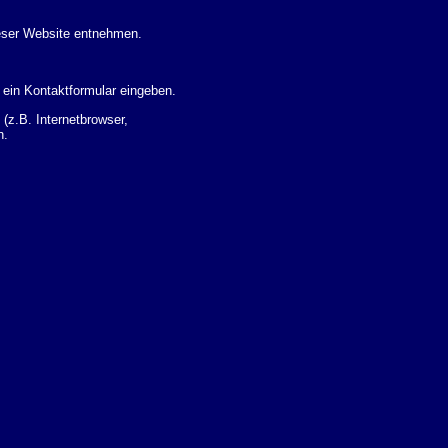
eser Website entnehmen.
 ein Kontaktformular eingeben.
z.B. Internetbrowser,
n.
 Ihres Nutzerverhaltens
 Daten zu erhalten. Sie haben
um Thema Datenschutz k�nnen
i der zust�ndigen
t sogenannten
kverfolgt werden. Sie k�nnen
Sie in der folgenden