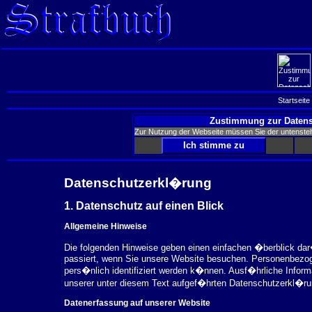
Startseite
Zustimmung zur Datens
Zur Nutzung der Webseite müssen Sie der untenst
Datenschutzerkl�rung
1. Datenschutz auf einen Blick
Allgemeine Hinweise
Die folgenden Hinweise geben einen einfachen �berblick da
passiert, wenn Sie unsere Website besuchen. Personenbezog
pers�nlich identifiziert werden k�nnen. Ausf�hrliche Inf
unserer unter diesem Text aufgef�hrten Datenschutzerkl�ru
Datenerfassung auf unserer Website