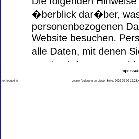
Die folgenden Hinweise
�berblick dar�ber, was
personenbezogenen Date
Website besuchen. Per
alle Daten, mit denen Si
werden k�nnen. Ausf�h
Impressu
Thema Datenschutz ent
not logged in
Letzte Änderung an dieser Seite: 2026-05-06 15:23:
diesem Text aufgef�hrt
Datenerfassung auf uns
Wer ist verantwortlich
dieser Website?