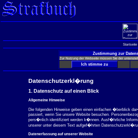
Startseite
Zustimmung zur Datens
Zur Nutzung der Webseite müssen Sie der untenst
Datenschutzerkl�rung
1. Datenschutz auf einen Blick
Allgemeine Hinweise
Die folgenden Hinweise geben einen einfachen �berblick da
passiert, wenn Sie unsere Website besuchen. Personenbezog
pers�nlich identifiziert werden k�nnen. Ausf�hrliche Inf
unserer unter diesem Text aufgef�hrten Datenschutzerkl�ru
Datenerfassung auf unserer Website