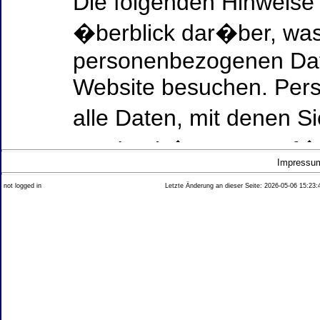
Die folgenden Hinweise
�berblick dar�ber, was
personenbezogenen Date
Website besuchen. Per
alle Daten, mit denen Si
werden k�nnen. Ausf�h
Impressu
Thema Datenschutz ent
not logged in
Letzte Änderung an dieser Seite: 2026-05-06 15:23:
diesem Text aufgef�hrt
Datenerfassung auf uns
Wer ist verantwortlich
dieser Website?