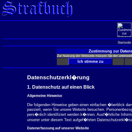
Startseite
Zustimmung zur Datens
Zur Nutzung der Webseite müssen Sie der untenst
Datenschutzerkl�rung
1. Datenschutz auf einen Blick
Allgemeine Hinweise
Die folgenden Hinweise geben einen einfachen �berblick da
passiert, wenn Sie unsere Website besuchen. Personenbezog
pers�nlich identifiziert werden k�nnen. Ausf�hrliche Inf
unserer unter diesem Text aufgef�hrten Datenschutzerkl�ru
Datenerfassung auf unserer Website