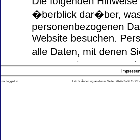
Die folgenden Hinweise
�berblick dar�ber, was
personenbezogenen Date
Website besuchen. Per
alle Daten, mit denen Si
werden k�nnen. Ausf�h
Impressu
Thema Datenschutz ent
not logged in
Letzte Änderung an dieser Seite: 2026-05-06 15:23:
diesem Text aufgef�hrt
Datenerfassung auf uns
Wer ist verantwortlich
dieser Website?