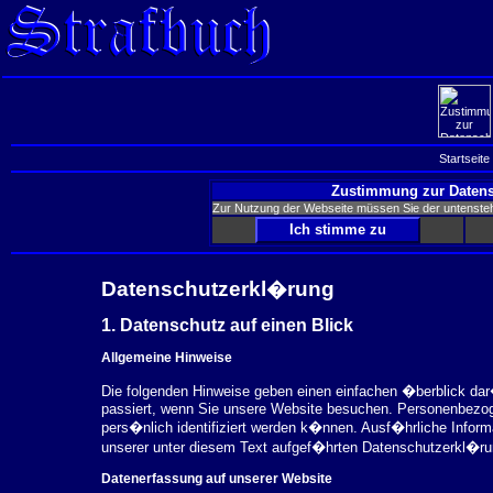
Startseite
Zustimmung zur Datens
Zur Nutzung der Webseite müssen Sie der untenst
Datenschutzerkl�rung
1. Datenschutz auf einen Blick
Allgemeine Hinweise
Die folgenden Hinweise geben einen einfachen �berblick da
passiert, wenn Sie unsere Website besuchen. Personenbezog
pers�nlich identifiziert werden k�nnen. Ausf�hrliche Inf
unserer unter diesem Text aufgef�hrten Datenschutzerkl�ru
Datenerfassung auf unserer Website