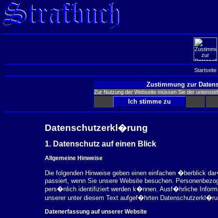
Startseite
Zustimmung zur Datens
Zur Nutzung der Webseite müssen Sie der untenst
Datenschutzerkl�rung
1. Datenschutz auf einen Blick
Allgemeine Hinweise
Die folgenden Hinweise geben einen einfachen �berblick da
passiert, wenn Sie unsere Website besuchen. Personenbezog
pers�nlich identifiziert werden k�nnen. Ausf�hrliche Inf
unserer unter diesem Text aufgef�hrten Datenschutzerkl�ru
Datenerfassung auf unserer Website