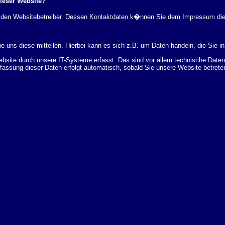
dieser Website?
rch den Websitebetreiber. Dessen Kontaktdaten k�nnen Sie dem Impressum di
 uns diese mitteilen. Hierbei kann es sich z.B. um Daten handeln, die Sie in
ite durch unsere IT-Systeme erfasst. Das sind vor allem technische Daten (
rfassung dieser Daten erfolgt automatisch, sobald Sie unsere Website betrete
Bereitstellung der Website zu gew�hrleisten. Andere Daten k�nnen zur Analyse
 �ber Herkunft, Empf�nger und Zweck Ihrer gespeicherten personenbezogenen
r L�schung dieser Daten zu verlangen. Hierzu sowie zu weiteren Fragen z
en Adresse an uns wenden. Des Weiteren steht Ihnen ein Beschwerderecht be
statistisch ausgewertet werden. Das geschieht vor allem mit Cookies und mi
 erfolgt in der Regel anonym; das Surf-Verhalten kann nicht zu Ihnen zur�c
enutzung bestimmter Tools verhindern. Detaillierte Informationen dazu finden 