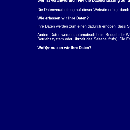
Wer ist verantwortlich f�r die Datenerfassung auf 
Die Datenverarbeitung auf dieser Website erfolgt du
Wie erfassen wir Ihre Daten?
Ihre Daten werden zum einen dadurch erhoben, dass Sie
Andere Daten werden automatisch beim Besuch der Webs
Betriebssystem oder Uhrzeit des Seitenaufrufs). Die E
Wof�r nutzen wir Ihre Daten?
Ein Teil der Daten wird erhoben, um eine fehlerfreie 
verwendet werden.
Welche Rechte haben Sie bez�glich Ihrer Daten?
Sie haben jederzeit das Recht unentgeltlich Auskunft
au�erdem ein Recht, die Berichtigung, Sperrung ode
Sie sich jederzeit unter der im Impressum angegeben
Aufsichtsbeh�rde zu.
Analyse-Tools und Tools von Drittanbietern
Beim Besuch unserer Website kann Ihr Surf-Verhalten 
Analyseprogrammen. Die Analyse Ihres Surf-Verhaltens
dieser Analyse widersprechen oder sie durch die Nichtb
Datenschutzerkl�rung.