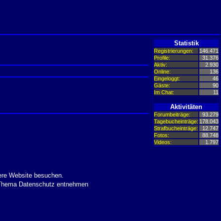
Statistik
Registrierungen:
146.471
Profile:
31.376
Aktiv:
2.930
Online:
136
Eingeloggt:
46
Gäste:
90
Im Chat:
11
Aktivitäten
Forumbeiträge:
93.279
Tagebucheinträge:
178.043
Strafbucheinträge:
12.747
Fotos:
88.748
Videos:
1.797
ere Website besuchen.
m Thema Datenschutz entnehmen