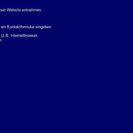
eser Website entnehmen.
 ein Kontaktformular eingeben.
z.B. Internetbrowser,
n.
 Ihres Nutzerverhaltens
 Daten zu erhalten. Sie haben
um Thema Datenschutz k�nnen
i der zust�ndigen
t sogenannten
kverfolgt werden. Sie k�nnen
Sie in der folgenden