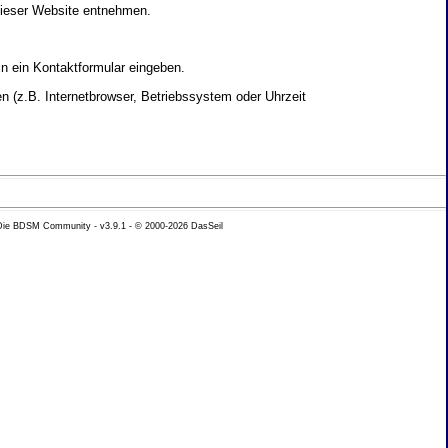
dieser Website entnehmen.
in ein Kontaktformular eingeben.
 (z.B. Internetbrowser, Betriebssystem oder Uhrzeit
yse Ihres Nutzerverhaltens verwendet werden.
 Die BDSM Community - v3.9.1 - © 2000-2026
DasSeil
nen Daten zu erhalten. Sie haben au�erdem ein
hutz k�nnen Sie sich jederzeit unter der im
beh�rde zu.
 mit sogenannten Analyseprogrammen. Die Analyse
ser Analyse widersprechen oder sie durch die
nformieren.