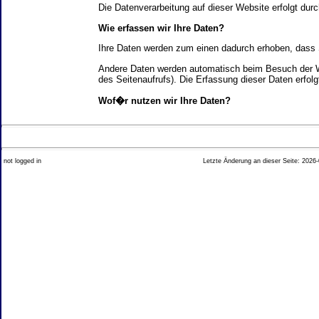
Die Datenverarbeitung auf dieser Website erfolgt d
Wie erfassen wir Ihre Daten?
Ihre Daten werden zum einen dadurch erhoben, dass Si
Andere Daten werden automatisch beim Besuch der We
des Seitenaufrufs). Die Erfassung dieser Daten erfol
Wof�r nutzen wir Ihre Daten?
Ein Teil der Daten wird erhoben, um eine fehlerfrei
Welche Rechte haben Sie bez�glich Ihrer Daten?
not logged in
Letzte Änderung an dieser Seite: 2026-
Sie haben jederzeit das Recht unentgeltlich Auskun
Recht, die Berichtigung, Sperrung oder L�schung di
Impressum angegebenen Adresse an uns wenden. Des
Analyse-Tools und Tools von Drittanbietern
Beim Besuch unserer Website kann Ihr Surf-Verhalte
Ihres Surf-Verhaltens erfolgt in der Regel anonym; d
Nichtbenutzung bestimmter Tools verhindern. Detailli
Sie k�nnen dieser Analyse widersprechen. �ber die 
2. Allgemeine Hinweise und Pflichtinfor