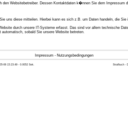
urch den Websitebetreiber. Dessen Kontaktdaten k�nnen Sie dem Impressum 
e uns diese mitteilen. Hierbei kann es sich z.B. um Daten handeln, die Sie 
bsite durch unsere IT-Systeme erfasst. Das sind vor allem technische Daten
gt automatisch, sobald Sie unsere Website betreten.
e Bereitstellung der Website zu gew�hrleisten. Andere Daten k�nnen zur Anal
Impressum
-
Nutzungsbedingungen
05-06 15:23:49 - 0.0052 Sek.
Strafbuch -
ft �ber Herkunft, Empf�nger und Zweck Ihrer gespeicherten personenbezoge
eser Daten zu verlangen. Hierzu sowie zu weiteren Fragen zum Thema Datensc
 Weiteren steht Ihnen ein Beschwerderecht bei der zust�ndigen Aufsichts
n statistisch ausgewertet werden. Das geschieht vor allem mit Cookies und
as Surf-Verhalten kann nicht zu Ihnen zur�ckverfolgt werden. Sie k�nnen die
erte Informationen dazu finden Sie in der folgenden Datenschutzerkl�rung.
Widerspruchsm�glichkeiten werden wir Sie in dieser Datenschutzerkl�rung i
mationen