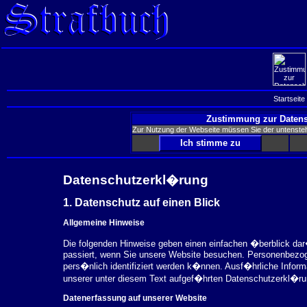
Startseite
Zustimmung zur Datens
Zur Nutzung der Webseite müssen Sie der untenst
Datenschutzerkl�rung
1. Datenschutz auf einen Blick
Allgemeine Hinweise
Die folgenden Hinweise geben einen einfachen �berblick da
passiert, wenn Sie unsere Website besuchen. Personenbezog
pers�nlich identifiziert werden k�nnen. Ausf�hrliche Inf
unserer unter diesem Text aufgef�hrten Datenschutzerkl�ru
Datenerfassung auf unserer Website