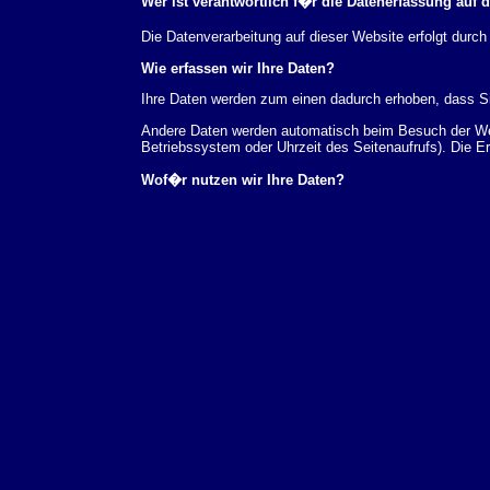
Wer ist verantwortlich f�r die Datenerfassung auf 
Die Datenverarbeitung auf dieser Website erfolgt du
Wie erfassen wir Ihre Daten?
Ihre Daten werden zum einen dadurch erhoben, dass Sie
Andere Daten werden automatisch beim Besuch der Webs
Betriebssystem oder Uhrzeit des Seitenaufrufs). Die E
Wof�r nutzen wir Ihre Daten?
Ein Teil der Daten wird erhoben, um eine fehlerfreie 
verwendet werden.
Welche Rechte haben Sie bez�glich Ihrer Daten?
Sie haben jederzeit das Recht unentgeltlich Auskunft
au�erdem ein Recht, die Berichtigung, Sperrung ode
Sie sich jederzeit unter der im Impressum angegeben
Aufsichtsbeh�rde zu.
Analyse-Tools und Tools von Drittanbietern
Beim Besuch unserer Website kann Ihr Surf-Verhalten 
Analyseprogrammen. Die Analyse Ihres Surf-Verhaltens
dieser Analyse widersprechen oder sie durch die Nichtb
Datenschutzerkl�rung.