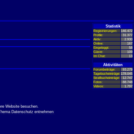
Statistik
Registrierungen:
146.472
Profile:
31.377
Aktiv:
2.930
Online:
167
Eingeloggt:
58
Gäste:
109
Im Chat:
13
Aktivitäten
Forumbeiträge:
93.279
Tagebucheinträge:
178.045
Strafbucheinträge:
12.747
Fotos:
88.748
Videos:
1.797
ere Website besuchen.
m Thema Datenschutz entnehmen