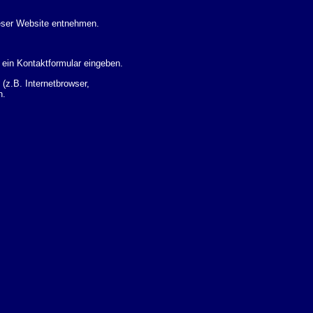
eser Website entnehmen.
 ein Kontaktformular eingeben.
z.B. Internetbrowser,
n.
 Ihres Nutzerverhaltens
 Daten zu erhalten. Sie haben
um Thema Datenschutz k�nnen
i der zust�ndigen
t sogenannten
kverfolgt werden. Sie k�nnen
Sie in der folgenden