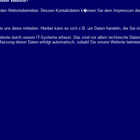
dieser Website?
rch den Websitebetreiber. Dessen Kontaktdaten k�nnen Sie dem Impressum di
 uns diese mitteilen. Hierbei kann es sich z.B. um Daten handeln, die Sie in
ite durch unsere IT-Systeme erfasst. Das sind vor allem technische Daten (
rfassung dieser Daten erfolgt automatisch, sobald Sie unsere Website betrete
Bereitstellung der Website zu gew�hrleisten. Andere Daten k�nnen zur Analyse
 �ber Herkunft, Empf�nger und Zweck Ihrer gespeicherten personenbezogenen
r L�schung dieser Daten zu verlangen. Hierzu sowie zu weiteren Fragen z
en Adresse an uns wenden. Des Weiteren steht Ihnen ein Beschwerderecht be
statistisch ausgewertet werden. Das geschieht vor allem mit Cookies und mi
 erfolgt in der Regel anonym; das Surf-Verhalten kann nicht zu Ihnen zur�c
enutzung bestimmter Tools verhindern. Detaillierte Informationen dazu finden 