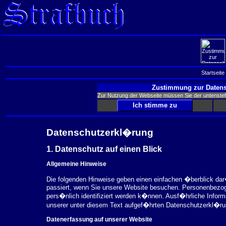
Startseite
Zustimmung zur Datens
Zur Nutzung der Webseite müssen Sie der untenst
Datenschutzerkl�rung
1. Datenschutz auf einen Blick
Allgemeine Hinweise
Die folgenden Hinweise geben einen einfachen �berblick da
passiert, wenn Sie unsere Website besuchen. Personenbezog
pers�nlich identifiziert werden k�nnen. Ausf�hrliche Inf
unserer unter diesem Text aufgef�hrten Datenschutzerkl�ru
Datenerfassung auf unserer Website