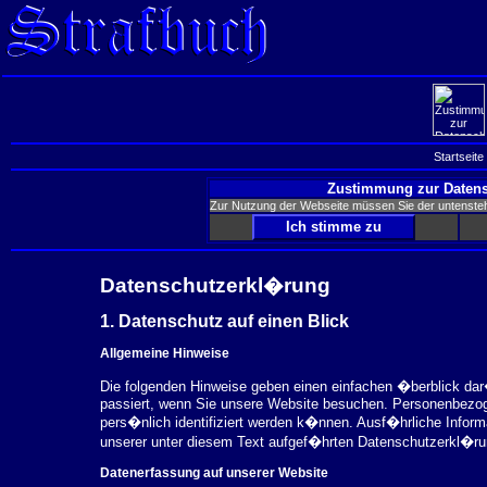
Startseite
Zustimmung zur Datens
Zur Nutzung der Webseite müssen Sie der untenst
Datenschutzerkl�rung
1. Datenschutz auf einen Blick
Allgemeine Hinweise
Die folgenden Hinweise geben einen einfachen �berblick da
passiert, wenn Sie unsere Website besuchen. Personenbezog
pers�nlich identifiziert werden k�nnen. Ausf�hrliche Inf
unserer unter diesem Text aufgef�hrten Datenschutzerkl�ru
Datenerfassung auf unserer Website