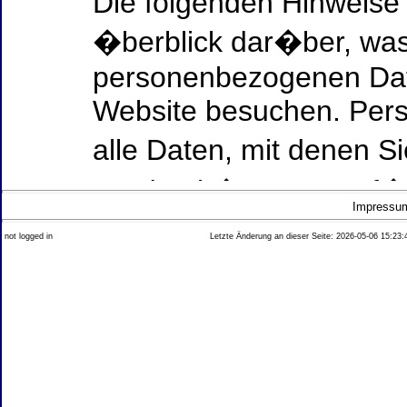
Die folgenden Hinweise
�berblick dar�ber, was
personenbezogenen Date
Website besuchen. Per
alle Daten, mit denen Si
werden k�nnen. Ausf�h
Impressu
Thema Datenschutz ent
not logged in
Letzte Änderung an dieser Seite: 2026-05-06 15:23:
diesem Text aufgef�hrt
Datenerfassung auf uns
Wer ist verantwortlich
dieser Website?