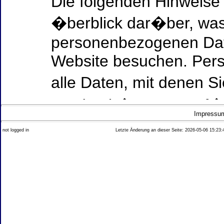
Die folgenden Hinweise
�berblick dar�ber, was
personenbezogenen Date
Website besuchen. Per
alle Daten, mit denen Si
werden k�nnen. Ausf�h
Impressu
Thema Datenschutz ent
not logged in
Letzte Änderung an dieser Seite: 2026-05-06 15:23:
diesem Text aufgef�hrt
Datenerfassung auf uns
Wer ist verantwortlich
dieser Website?