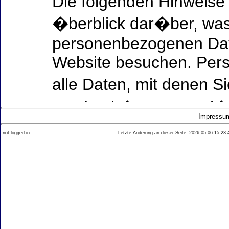
Die folgenden Hinweise
�berblick dar�ber, was
personenbezogenen Date
Website besuchen. Per
alle Daten, mit denen Si
werden k�nnen. Ausf�h
Impressu
Thema Datenschutz ent
not logged in
Letzte Änderung an dieser Seite: 2026-05-06 15:23:
diesem Text aufgef�hrt
Datenerfassung auf uns
Wer ist verantwortlich
dieser Website?