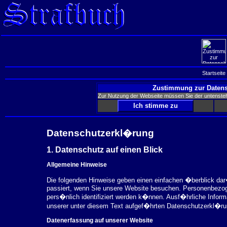
Startseite
Zustimmung zur Datens
Zur Nutzung der Webseite müssen Sie der untenst
Datenschutzerkl�rung
1. Datenschutz auf einen Blick
Allgemeine Hinweise
Die folgenden Hinweise geben einen einfachen �berblick da
passiert, wenn Sie unsere Website besuchen. Personenbezog
pers�nlich identifiziert werden k�nnen. Ausf�hrliche Inf
unserer unter diesem Text aufgef�hrten Datenschutzerkl�ru
Datenerfassung auf unserer Website