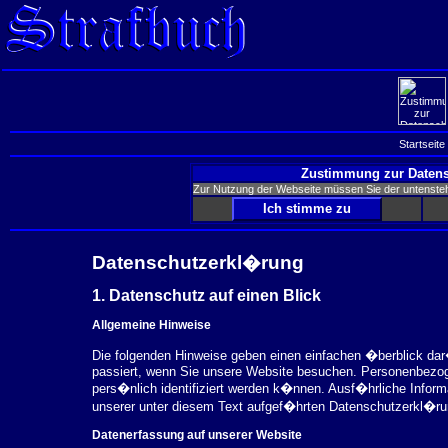
Startseite
Zustimmung zur Datens
Zur Nutzung der Webseite müssen Sie der untenst
Datenschutzerkl�rung
1. Datenschutz auf einen Blick
Allgemeine Hinweise
Die folgenden Hinweise geben einen einfachen �berblick da
passiert, wenn Sie unsere Website besuchen. Personenbezog
pers�nlich identifiziert werden k�nnen. Ausf�hrliche Inf
unserer unter diesem Text aufgef�hrten Datenschutzerkl�ru
Datenerfassung auf unserer Website