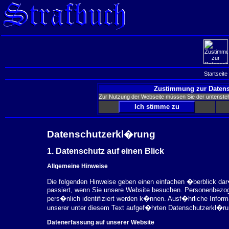
Startseite
Zustimmung zur Datens
Zur Nutzung der Webseite müssen Sie der untenst
Datenschutzerkl�rung
1. Datenschutz auf einen Blick
Allgemeine Hinweise
Die folgenden Hinweise geben einen einfachen �berblick da
passiert, wenn Sie unsere Website besuchen. Personenbezog
pers�nlich identifiziert werden k�nnen. Ausf�hrliche Inf
unserer unter diesem Text aufgef�hrten Datenschutzerkl�ru
Datenerfassung auf unserer Website