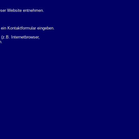
eser Website entnehmen.
 ein Kontaktformular eingeben.
z.B. Internetbrowser,
n.
 Ihres Nutzerverhaltens
 Daten zu erhalten. Sie haben
um Thema Datenschutz k�nnen
i der zust�ndigen
t sogenannten
kverfolgt werden. Sie k�nnen
Sie in der folgenden