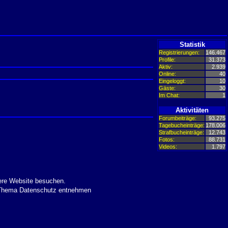
Statistik
Registrierungen:
146.467
Profile:
31.373
Aktiv:
2.939
Online:
40
Eingeloggt:
10
Gäste:
30
Im Chat:
1
Aktivitäten
Forumbeiträge:
93.275
Tagebucheinträge:
178.006
Strafbucheinträge:
12.743
Fotos:
88.731
Videos:
1.797
ere Website besuchen.
m Thema Datenschutz entnehmen