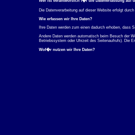
Wer ist verantwortlich f�r die Datenerfassung auf 
Die Datenverarbeitung auf dieser Website erfolgt du
Wie erfassen wir Ihre Daten?
Ihre Daten werden zum einen dadurch erhoben, dass Sie
Andere Daten werden automatisch beim Besuch der Webs
Betriebssystem oder Uhrzeit des Seitenaufrufs). Die E
Wof�r nutzen wir Ihre Daten?
Ein Teil der Daten wird erhoben, um eine fehlerfreie 
verwendet werden.
Welche Rechte haben Sie bez�glich Ihrer Daten?
Sie haben jederzeit das Recht unentgeltlich Auskunft
au�erdem ein Recht, die Berichtigung, Sperrung ode
Sie sich jederzeit unter der im Impressum angegeben
Aufsichtsbeh�rde zu.
Analyse-Tools und Tools von Drittanbietern
Beim Besuch unserer Website kann Ihr Surf-Verhalten 
Analyseprogrammen. Die Analyse Ihres Surf-Verhaltens
dieser Analyse widersprechen oder sie durch die Nichtb
Datenschutzerkl�rung.