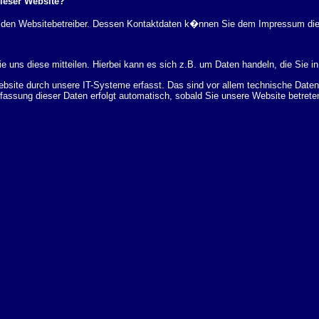
dieser Website?
rch den Websitebetreiber. Dessen Kontaktdaten k�nnen Sie dem Impressum di
 uns diese mitteilen. Hierbei kann es sich z.B. um Daten handeln, die Sie in
ite durch unsere IT-Systeme erfasst. Das sind vor allem technische Daten (
rfassung dieser Daten erfolgt automatisch, sobald Sie unsere Website betrete
Bereitstellung der Website zu gew�hrleisten. Andere Daten k�nnen zur Analyse
 �ber Herkunft, Empf�nger und Zweck Ihrer gespeicherten personenbezogenen
r L�schung dieser Daten zu verlangen. Hierzu sowie zu weiteren Fragen z
en Adresse an uns wenden. Des Weiteren steht Ihnen ein Beschwerderecht be
statistisch ausgewertet werden. Das geschieht vor allem mit Cookies und mi
 erfolgt in der Regel anonym; das Surf-Verhalten kann nicht zu Ihnen zur�c
enutzung bestimmter Tools verhindern. Detaillierte Informationen dazu finden 