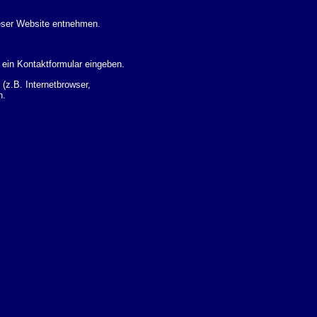
eser Website entnehmen.
 ein Kontaktformular eingeben.
z.B. Internetbrowser,
n.
 Ihres Nutzerverhaltens
 Daten zu erhalten. Sie haben
um Thema Datenschutz k�nnen
i der zust�ndigen
t sogenannten
kverfolgt werden. Sie k�nnen
Sie in der folgenden