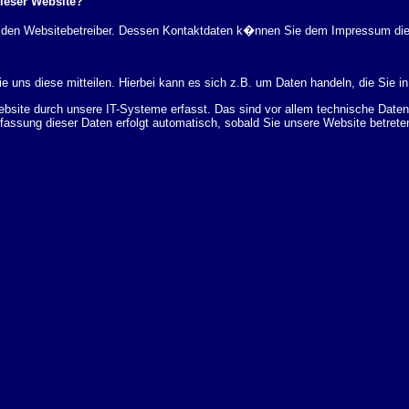
dieser Website?
rch den Websitebetreiber. Dessen Kontaktdaten k�nnen Sie dem Impressum di
 uns diese mitteilen. Hierbei kann es sich z.B. um Daten handeln, die Sie in
ite durch unsere IT-Systeme erfasst. Das sind vor allem technische Daten (
rfassung dieser Daten erfolgt automatisch, sobald Sie unsere Website betrete
Bereitstellung der Website zu gew�hrleisten. Andere Daten k�nnen zur Analyse
 �ber Herkunft, Empf�nger und Zweck Ihrer gespeicherten personenbezogenen
r L�schung dieser Daten zu verlangen. Hierzu sowie zu weiteren Fragen z
en Adresse an uns wenden. Des Weiteren steht Ihnen ein Beschwerderecht be
statistisch ausgewertet werden. Das geschieht vor allem mit Cookies und mi
 erfolgt in der Regel anonym; das Surf-Verhalten kann nicht zu Ihnen zur�c
enutzung bestimmter Tools verhindern. Detaillierte Informationen dazu finden 