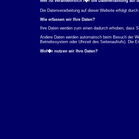
Wer ist verantwortlich f�r die Datenerfassung auf 
Die Datenverarbeitung auf dieser Website erfolgt du
Wie erfassen wir Ihre Daten?
Ihre Daten werden zum einen dadurch erhoben, dass Sie
Andere Daten werden automatisch beim Besuch der Webs
Betriebssystem oder Uhrzeit des Seitenaufrufs). Die E
Wof�r nutzen wir Ihre Daten?
Ein Teil der Daten wird erhoben, um eine fehlerfreie 
verwendet werden.
Welche Rechte haben Sie bez�glich Ihrer Daten?
Sie haben jederzeit das Recht unentgeltlich Auskunft
au�erdem ein Recht, die Berichtigung, Sperrung ode
Sie sich jederzeit unter der im Impressum angegeben
Aufsichtsbeh�rde zu.
Analyse-Tools und Tools von Drittanbietern
Beim Besuch unserer Website kann Ihr Surf-Verhalten 
Analyseprogrammen. Die Analyse Ihres Surf-Verhaltens
dieser Analyse widersprechen oder sie durch die Nichtb
Datenschutzerkl�rung.