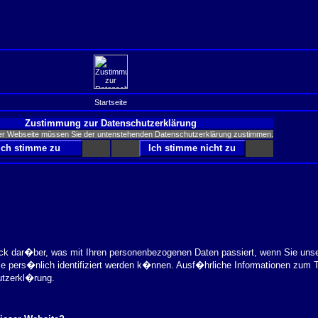
Startseite
Zustimmung zur Datenschutzerklärung
er Webseite müssen Sie der untenstehenden Datenschutzerklärung zustimmen.
ick dar�ber, was mit Ihren personenbezogenen Daten passiert, wenn Sie uns
ie pers�nlich identifiziert werden k�nnen. Ausf�hrliche Informationen zu
utzerkl�rung.