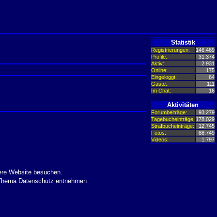
Statistik
Registrierungen:
146.469
Profile:
31.374
Aktiv:
2.931
Online:
175
Eingeloggt:
64
Gäste:
111
Im Chat:
16
Aktivitäten
Forumbeiträge:
93.279
Tagebucheinträge:
178.029
Strafbucheinträge:
12.745
Fotos:
88.749
Videos:
1.797
ere Website besuchen.
m Thema Datenschutz entnehmen