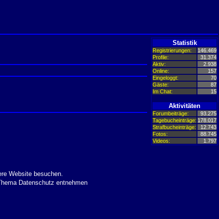
Statistik
Registrierungen:
146.469
Profile:
31.374
Aktiv:
2.938
Online:
157
Eingeloggt:
70
Gäste:
87
Im Chat:
15
Aktivitäten
Forumbeiträge:
93.275
Tagebucheinträge:
178.017
Strafbucheinträge:
12.743
Fotos:
88.745
Videos:
1.797
ere Website besuchen.
m Thema Datenschutz entnehmen