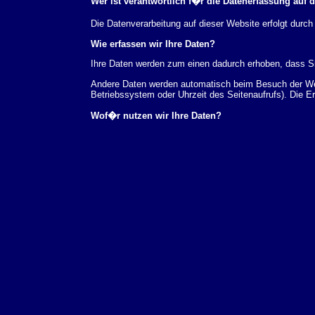
Wer ist verantwortlich f�r die Datenerfassung auf 
Die Datenverarbeitung auf dieser Website erfolgt du
Wie erfassen wir Ihre Daten?
Ihre Daten werden zum einen dadurch erhoben, dass Sie
Andere Daten werden automatisch beim Besuch der Webs
Betriebssystem oder Uhrzeit des Seitenaufrufs). Die E
Wof�r nutzen wir Ihre Daten?
Ein Teil der Daten wird erhoben, um eine fehlerfreie 
verwendet werden.
Welche Rechte haben Sie bez�glich Ihrer Daten?
Sie haben jederzeit das Recht unentgeltlich Auskunft
au�erdem ein Recht, die Berichtigung, Sperrung ode
Sie sich jederzeit unter der im Impressum angegeben
Aufsichtsbeh�rde zu.
Analyse-Tools und Tools von Drittanbietern
Beim Besuch unserer Website kann Ihr Surf-Verhalten 
Analyseprogrammen. Die Analyse Ihres Surf-Verhaltens
dieser Analyse widersprechen oder sie durch die Nichtb
Datenschutzerkl�rung.