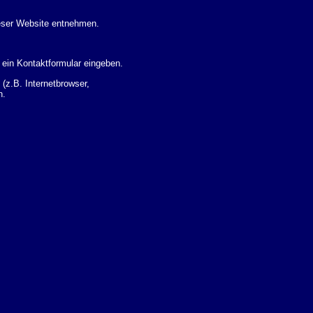
eser Website entnehmen.
 ein Kontaktformular eingeben.
z.B. Internetbrowser,
n.
 Ihres Nutzerverhaltens
 Daten zu erhalten. Sie haben
um Thema Datenschutz k�nnen
i der zust�ndigen
t sogenannten
kverfolgt werden. Sie k�nnen
Sie in der folgenden