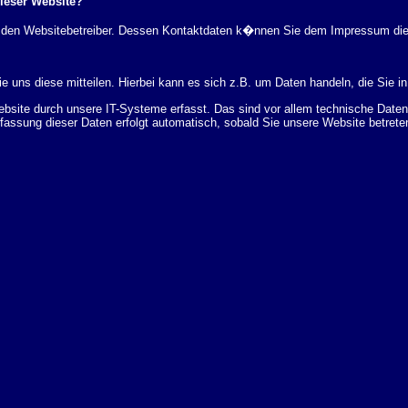
dieser Website?
rch den Websitebetreiber. Dessen Kontaktdaten k�nnen Sie dem Impressum di
 uns diese mitteilen. Hierbei kann es sich z.B. um Daten handeln, die Sie in
ite durch unsere IT-Systeme erfasst. Das sind vor allem technische Daten (
rfassung dieser Daten erfolgt automatisch, sobald Sie unsere Website betrete
Bereitstellung der Website zu gew�hrleisten. Andere Daten k�nnen zur Analyse
 �ber Herkunft, Empf�nger und Zweck Ihrer gespeicherten personenbezogenen
r L�schung dieser Daten zu verlangen. Hierzu sowie zu weiteren Fragen z
en Adresse an uns wenden. Des Weiteren steht Ihnen ein Beschwerderecht be
statistisch ausgewertet werden. Das geschieht vor allem mit Cookies und mi
 erfolgt in der Regel anonym; das Surf-Verhalten kann nicht zu Ihnen zur�c
enutzung bestimmter Tools verhindern. Detaillierte Informationen dazu finden 