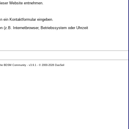
dieser Website entnehmen.
in ein Kontaktformular eingeben.
 (z.B. Internetbrowser, Betriebssystem oder Uhrzeit
yse Ihres Nutzerverhaltens verwendet werden.
 Die BDSM Community - v3.9.1 - © 2000-2026
DasSeil
nen Daten zu erhalten. Sie haben au�erdem ein
hutz k�nnen Sie sich jederzeit unter der im
beh�rde zu.
 mit sogenannten Analyseprogrammen. Die Analyse
ser Analyse widersprechen oder sie durch die
nformieren.