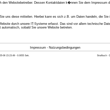
urch den Websitebetreiber. Dessen Kontaktdaten k�nnen Sie dem Impressum 
e uns diese mitteilen. Hierbei kann es sich z.B. um Daten handeln, die Sie 
bsite durch unsere IT-Systeme erfasst. Das sind vor allem technische Daten
gt automatisch, sobald Sie unsere Website betreten.
e Bereitstellung der Website zu gew�hrleisten. Andere Daten k�nnen zur Anal
Impressum
-
Nutzungsbedingungen
05-06 15:23:49 - 0.0055 Sek.
Strafbuch -
ft �ber Herkunft, Empf�nger und Zweck Ihrer gespeicherten personenbezoge
eser Daten zu verlangen. Hierzu sowie zu weiteren Fragen zum Thema Datensc
 Weiteren steht Ihnen ein Beschwerderecht bei der zust�ndigen Aufsichts
n statistisch ausgewertet werden. Das geschieht vor allem mit Cookies und
as Surf-Verhalten kann nicht zu Ihnen zur�ckverfolgt werden. Sie k�nnen die
erte Informationen dazu finden Sie in der folgenden Datenschutzerkl�rung.
Widerspruchsm�glichkeiten werden wir Sie in dieser Datenschutzerkl�rung i
mationen