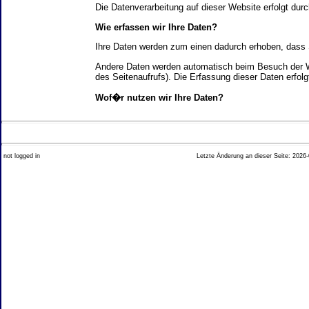
Die Datenverarbeitung auf dieser Website erfolgt d
Wie erfassen wir Ihre Daten?
Ihre Daten werden zum einen dadurch erhoben, dass Si
Andere Daten werden automatisch beim Besuch der We
des Seitenaufrufs). Die Erfassung dieser Daten erfol
Wof�r nutzen wir Ihre Daten?
Ein Teil der Daten wird erhoben, um eine fehlerfrei
Welche Rechte haben Sie bez�glich Ihrer Daten?
not logged in
Letzte Änderung an dieser Seite: 2026-
Sie haben jederzeit das Recht unentgeltlich Auskun
Recht, die Berichtigung, Sperrung oder L�schung di
Impressum angegebenen Adresse an uns wenden. Des
Analyse-Tools und Tools von Drittanbietern
Beim Besuch unserer Website kann Ihr Surf-Verhalte
Ihres Surf-Verhaltens erfolgt in der Regel anonym; d
Nichtbenutzung bestimmter Tools verhindern. Detailli
Sie k�nnen dieser Analyse widersprechen. �ber die 
2. Allgemeine Hinweise und Pflichtinfor