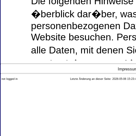
Die folgenden Hinweise
�berblick dar�ber, was
personenbezogenen Date
Website besuchen. Per
alle Daten, mit denen Si
werden k�nnen. Ausf�h
Impressu
Thema Datenschutz ent
not logged in
Letzte Änderung an dieser Seite: 2026-05-06 15:23:
diesem Text aufgef�hrt
Datenerfassung auf uns
Wer ist verantwortlich
dieser Website?