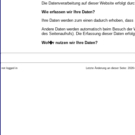
Die Datenverarbeitung auf dieser Website erfolgt d
Wie erfassen wir Ihre Daten?
Ihre Daten werden zum einen dadurch erhoben, dass Si
Andere Daten werden automatisch beim Besuch der We
des Seitenaufrufs). Die Erfassung dieser Daten erfol
Wof�r nutzen wir Ihre Daten?
Ein Teil der Daten wird erhoben, um eine fehlerfrei
Welche Rechte haben Sie bez�glich Ihrer Daten?
not logged in
Letzte Änderung an dieser Seite: 2026-
Sie haben jederzeit das Recht unentgeltlich Auskun
Recht, die Berichtigung, Sperrung oder L�schung di
Impressum angegebenen Adresse an uns wenden. Des
Analyse-Tools und Tools von Drittanbietern
Beim Besuch unserer Website kann Ihr Surf-Verhalte
Ihres Surf-Verhaltens erfolgt in der Regel anonym; d
Nichtbenutzung bestimmter Tools verhindern. Detailli
Sie k�nnen dieser Analyse widersprechen. �ber die 
2. Allgemeine Hinweise und Pflichtinfor