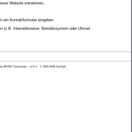
dieser Website entnehmen.
in ein Kontaktformular eingeben.
 (z.B. Internetbrowser, Betriebssystem oder Uhrzeit
yse Ihres Nutzerverhaltens verwendet werden.
 Die BDSM Community - v3.9.1 - © 2000-2026
DasSeil
nen Daten zu erhalten. Sie haben au�erdem ein
hutz k�nnen Sie sich jederzeit unter der im
beh�rde zu.
 mit sogenannten Analyseprogrammen. Die Analyse
ser Analyse widersprechen oder sie durch die
nformieren.