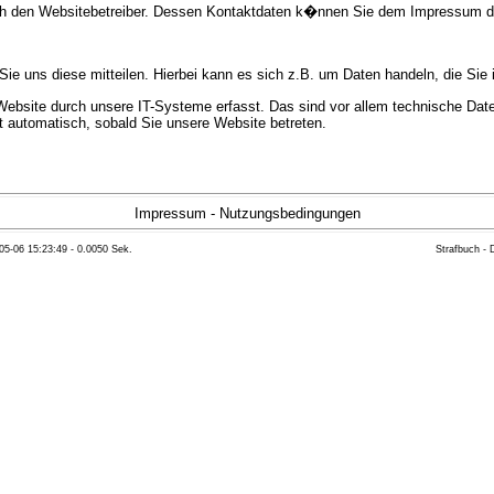
urch den Websitebetreiber. Dessen Kontaktdaten k�nnen Sie dem Impressum 
e uns diese mitteilen. Hierbei kann es sich z.B. um Daten handeln, die Sie 
bsite durch unsere IT-Systeme erfasst. Das sind vor allem technische Daten
gt automatisch, sobald Sie unsere Website betreten.
e Bereitstellung der Website zu gew�hrleisten. Andere Daten k�nnen zur Anal
Impressum
-
Nutzungsbedingungen
05-06 15:23:49 - 0.0050 Sek.
Strafbuch -
ft �ber Herkunft, Empf�nger und Zweck Ihrer gespeicherten personenbezoge
eser Daten zu verlangen. Hierzu sowie zu weiteren Fragen zum Thema Datensc
 Weiteren steht Ihnen ein Beschwerderecht bei der zust�ndigen Aufsichts
n statistisch ausgewertet werden. Das geschieht vor allem mit Cookies und
as Surf-Verhalten kann nicht zu Ihnen zur�ckverfolgt werden. Sie k�nnen die
erte Informationen dazu finden Sie in der folgenden Datenschutzerkl�rung.
Widerspruchsm�glichkeiten werden wir Sie in dieser Datenschutzerkl�rung i
mationen