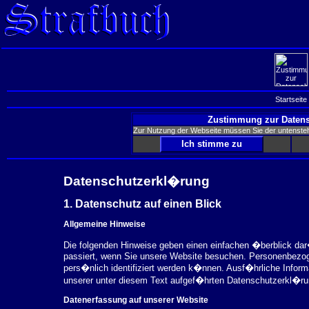
Startseite
Zustimmung zur Datens
Zur Nutzung der Webseite müssen Sie der untenst
Datenschutzerkl�rung
1. Datenschutz auf einen Blick
Allgemeine Hinweise
Die folgenden Hinweise geben einen einfachen �berblick da
passiert, wenn Sie unsere Website besuchen. Personenbezog
pers�nlich identifiziert werden k�nnen. Ausf�hrliche Inf
unserer unter diesem Text aufgef�hrten Datenschutzerkl�ru
Datenerfassung auf unserer Website