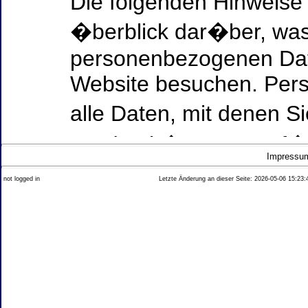
Die folgenden Hinweise
�berblick dar�ber, was
personenbezogenen Date
Website besuchen. Per
alle Daten, mit denen Si
werden k�nnen. Ausf�h
Impressu
Thema Datenschutz ent
not logged in
Letzte Änderung an dieser Seite: 2026-05-06 15:23:
diesem Text aufgef�hrt
Datenerfassung auf uns
Wer ist verantwortlich
dieser Website?