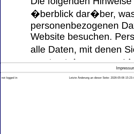
Die folgenden Hinweise
�berblick dar�ber, was
personenbezogenen Date
Website besuchen. Per
alle Daten, mit denen Si
werden k�nnen. Ausf�h
Impressu
Thema Datenschutz ent
not logged in
Letzte Änderung an dieser Seite: 2026-05-06 15:23:
diesem Text aufgef�hrt
Datenerfassung auf uns
Wer ist verantwortlich
dieser Website?