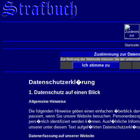
Startseite
Zustimmung zur Datens
Zur Nutzung der Webseite müssen Sie der untenst
Datenschutzerkl�rung
1. Datenschutz auf einen Blick
Allgemeine Hinweise
Die folgenden Hinweise geben einen einfachen �berblick da
passiert, wenn Sie unsere Website besuchen. Personenbezog
pers�nlich identifiziert werden k�nnen. Ausf�hrliche Inf
unserer unter diesem Text aufgef�hrten Datenschutzerkl�ru
Datenerfassung auf unserer Website