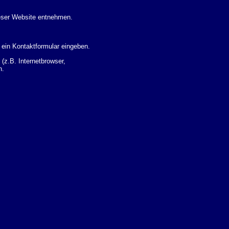
eser Website entnehmen.
 ein Kontaktformular eingeben.
z.B. Internetbrowser,
n.
 Ihres Nutzerverhaltens
 Daten zu erhalten. Sie haben
um Thema Datenschutz k�nnen
i der zust�ndigen
t sogenannten
kverfolgt werden. Sie k�nnen
Sie in der folgenden