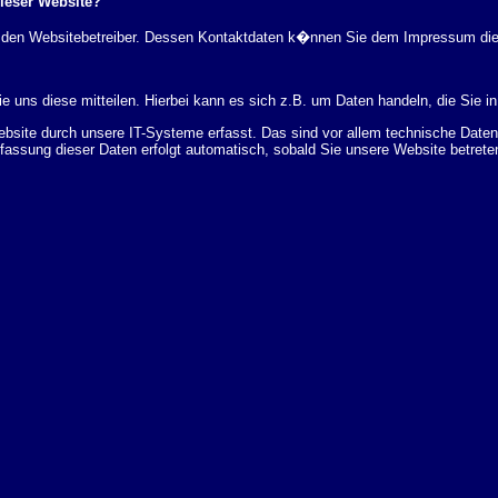
dieser Website?
rch den Websitebetreiber. Dessen Kontaktdaten k�nnen Sie dem Impressum di
 uns diese mitteilen. Hierbei kann es sich z.B. um Daten handeln, die Sie in
ite durch unsere IT-Systeme erfasst. Das sind vor allem technische Daten (
rfassung dieser Daten erfolgt automatisch, sobald Sie unsere Website betrete
Bereitstellung der Website zu gew�hrleisten. Andere Daten k�nnen zur Analyse
 �ber Herkunft, Empf�nger und Zweck Ihrer gespeicherten personenbezogenen
r L�schung dieser Daten zu verlangen. Hierzu sowie zu weiteren Fragen z
en Adresse an uns wenden. Des Weiteren steht Ihnen ein Beschwerderecht be
statistisch ausgewertet werden. Das geschieht vor allem mit Cookies und mi
 erfolgt in der Regel anonym; das Surf-Verhalten kann nicht zu Ihnen zur�c
enutzung bestimmter Tools verhindern. Detaillierte Informationen dazu finden 