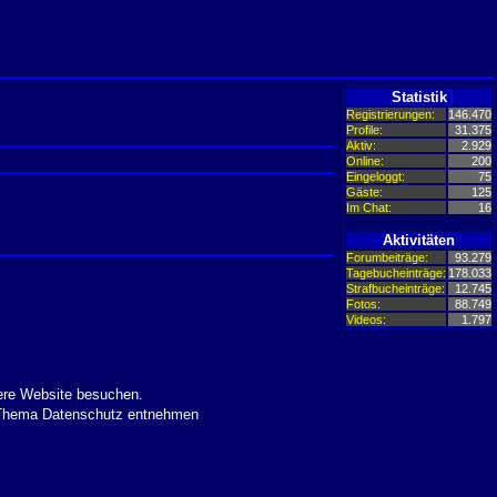
Statistik
Registrierungen:
146.470
Profile:
31.375
Aktiv:
2.929
Online:
200
Eingeloggt:
75
Gäste:
125
Im Chat:
16
Aktivitäten
Forumbeiträge:
93.279
Tagebucheinträge:
178.033
Strafbucheinträge:
12.745
Fotos:
88.749
Videos:
1.797
ere Website besuchen.
m Thema Datenschutz entnehmen