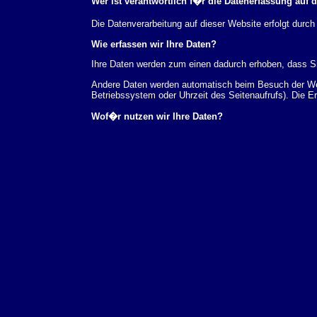
Wer ist verantwortlich f�r die Datenerfassung auf 
Die Datenverarbeitung auf dieser Website erfolgt du
Wie erfassen wir Ihre Daten?
Ihre Daten werden zum einen dadurch erhoben, dass Sie
Andere Daten werden automatisch beim Besuch der Webs
Betriebssystem oder Uhrzeit des Seitenaufrufs). Die E
Wof�r nutzen wir Ihre Daten?
Ein Teil der Daten wird erhoben, um eine fehlerfreie 
verwendet werden.
Welche Rechte haben Sie bez�glich Ihrer Daten?
Sie haben jederzeit das Recht unentgeltlich Auskunft
au�erdem ein Recht, die Berichtigung, Sperrung ode
Sie sich jederzeit unter der im Impressum angegeben
Aufsichtsbeh�rde zu.
Analyse-Tools und Tools von Drittanbietern
Beim Besuch unserer Website kann Ihr Surf-Verhalten 
Analyseprogrammen. Die Analyse Ihres Surf-Verhaltens
dieser Analyse widersprechen oder sie durch die Nichtb
Datenschutzerkl�rung.