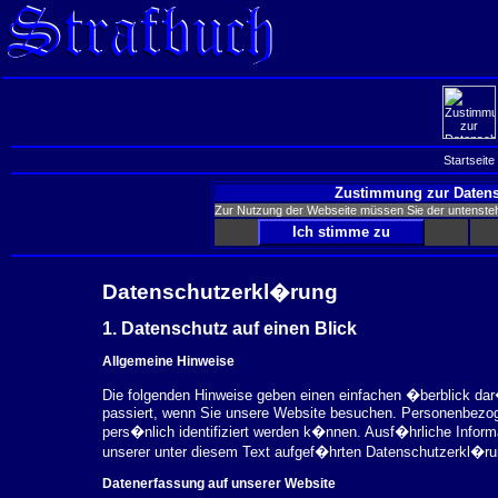
Startseite
Zustimmung zur Datens
Zur Nutzung der Webseite müssen Sie der untenst
Datenschutzerkl�rung
1. Datenschutz auf einen Blick
Allgemeine Hinweise
Die folgenden Hinweise geben einen einfachen �berblick da
passiert, wenn Sie unsere Website besuchen. Personenbezog
pers�nlich identifiziert werden k�nnen. Ausf�hrliche Inf
unserer unter diesem Text aufgef�hrten Datenschutzerkl�ru
Datenerfassung auf unserer Website