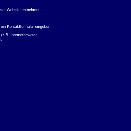
eser Website entnehmen.
 ein Kontaktformular eingeben.
z.B. Internetbrowser,
n.
 Ihres Nutzerverhaltens
 Daten zu erhalten. Sie haben
um Thema Datenschutz k�nnen
i der zust�ndigen
t sogenannten
kverfolgt werden. Sie k�nnen
Sie in der folgenden