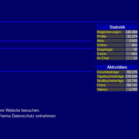
Statistik
Registrierungen:
146.469
Profile:
31.374
Aktiv:
2.933
Online:
681
Eingeloggt:
50
Gäste:
631
Im Chat:
13
Aktivitäten
Forumbeiträge:
93.275
Tagebucheinträge:
178.026
Strafbucheinträge:
12.745
Fotos:
88.747
Videos:
1.797
ere Website besuchen.
m Thema Datenschutz entnehmen