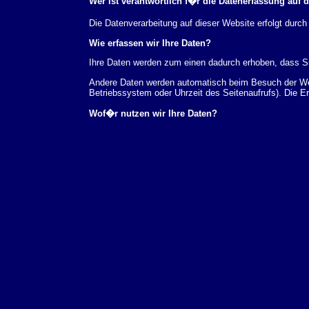
Wer ist verantwortlich f�r die Datenerfassung auf 
Die Datenverarbeitung auf dieser Website erfolgt du
Wie erfassen wir Ihre Daten?
Ihre Daten werden zum einen dadurch erhoben, dass Sie
Andere Daten werden automatisch beim Besuch der Webs
Betriebssystem oder Uhrzeit des Seitenaufrufs). Die E
Wof�r nutzen wir Ihre Daten?
Ein Teil der Daten wird erhoben, um eine fehlerfreie 
verwendet werden.
Welche Rechte haben Sie bez�glich Ihrer Daten?
Sie haben jederzeit das Recht unentgeltlich Auskunft
au�erdem ein Recht, die Berichtigung, Sperrung ode
Sie sich jederzeit unter der im Impressum angegeben
Aufsichtsbeh�rde zu.
Analyse-Tools und Tools von Drittanbietern
Beim Besuch unserer Website kann Ihr Surf-Verhalten 
Analyseprogrammen. Die Analyse Ihres Surf-Verhaltens
dieser Analyse widersprechen oder sie durch die Nichtb
Datenschutzerkl�rung.