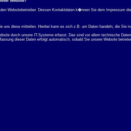
dieser Website?
rch den Websitebetreiber. Dessen Kontaktdaten k�nnen Sie dem Impressum di
 uns diese mitteilen. Hierbei kann es sich z.B. um Daten handeln, die Sie in
ite durch unsere IT-Systeme erfasst. Das sind vor allem technische Daten (
rfassung dieser Daten erfolgt automatisch, sobald Sie unsere Website betrete
Bereitstellung der Website zu gew�hrleisten. Andere Daten k�nnen zur Analyse
 �ber Herkunft, Empf�nger und Zweck Ihrer gespeicherten personenbezogenen
r L�schung dieser Daten zu verlangen. Hierzu sowie zu weiteren Fragen z
en Adresse an uns wenden. Des Weiteren steht Ihnen ein Beschwerderecht be
statistisch ausgewertet werden. Das geschieht vor allem mit Cookies und mi
 erfolgt in der Regel anonym; das Surf-Verhalten kann nicht zu Ihnen zur�c
enutzung bestimmter Tools verhindern. Detaillierte Informationen dazu finden 