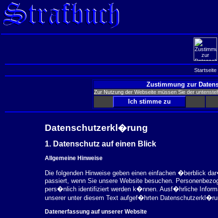
Startseite
Zustimmung zur Datens
Zur Nutzung der Webseite müssen Sie der untenst
Datenschutzerkl�rung
1. Datenschutz auf einen Blick
Allgemeine Hinweise
Die folgenden Hinweise geben einen einfachen �berblick da
passiert, wenn Sie unsere Website besuchen. Personenbezog
pers�nlich identifiziert werden k�nnen. Ausf�hrliche Inf
unserer unter diesem Text aufgef�hrten Datenschutzerkl�ru
Datenerfassung auf unserer Website