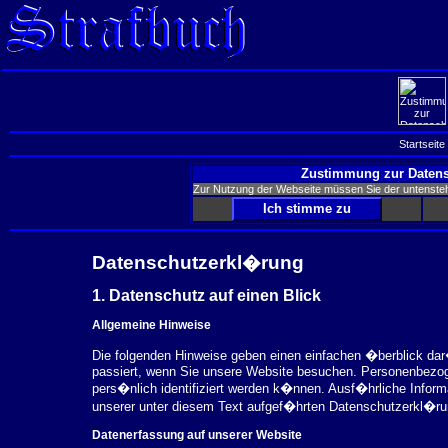
Startseite
Zustimmung zur Datens
Zur Nutzung der Webseite müssen Sie der untenst
Datenschutzerkl�rung
1. Datenschutz auf einen Blick
Allgemeine Hinweise
Die folgenden Hinweise geben einen einfachen �berblick da
passiert, wenn Sie unsere Website besuchen. Personenbezog
pers�nlich identifiziert werden k�nnen. Ausf�hrliche Inf
unserer unter diesem Text aufgef�hrten Datenschutzerkl�ru
Datenerfassung auf unserer Website