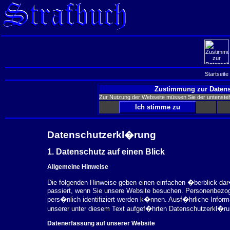
Startseite
Zustimmung zur Datens
Zur Nutzung der Webseite müssen Sie der untenst
Datenschutzerkl�rung
1. Datenschutz auf einen Blick
Allgemeine Hinweise
Die folgenden Hinweise geben einen einfachen �berblick da
passiert, wenn Sie unsere Website besuchen. Personenbezog
pers�nlich identifiziert werden k�nnen. Ausf�hrliche Inf
unserer unter diesem Text aufgef�hrten Datenschutzerkl�ru
Datenerfassung auf unserer Website