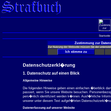
Startseite
Zustimmung zur Datens
Zur Nutzung der Webseite müssen Sie der untenst
Datenschutzerkl�rung
1. Datenschutz auf einen Blick
Allgemeine Hinweise
Die folgenden Hinweise geben einen einfachen �berblick da
passiert, wenn Sie unsere Website besuchen. Personenbezog
pers�nlich identifiziert werden k�nnen. Ausf�hrliche Inf
unserer unter diesem Text aufgef�hrten Datenschutzerkl�ru
Datenerfassung auf unserer Website