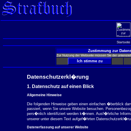
Startseite
Zustimmung zur Datens
Zur Nutzung der Webseite müssen Sie der untenst
Datenschutzerkl�rung
1. Datenschutz auf einen Blick
Allgemeine Hinweise
Die folgenden Hinweise geben einen einfachen �berblick da
passiert, wenn Sie unsere Website besuchen. Personenbezog
pers�nlich identifiziert werden k�nnen. Ausf�hrliche Inf
unserer unter diesem Text aufgef�hrten Datenschutzerkl�ru
Datenerfassung auf unserer Website