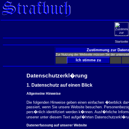
Startseite
Zustimmung zur Datens
Zur Nutzung der Webseite müssen Sie der untenst
Datenschutzerkl�rung
1. Datenschutz auf einen Blick
Allgemeine Hinweise
Die folgenden Hinweise geben einen einfachen �berblick da
passiert, wenn Sie unsere Website besuchen. Personenbezog
pers�nlich identifiziert werden k�nnen. Ausf�hrliche Inf
unserer unter diesem Text aufgef�hrten Datenschutzerkl�ru
Datenerfassung auf unserer Website