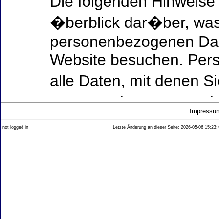
Die folgenden Hinweise
�berblick dar�ber, was
personenbezogenen Date
Website besuchen. Per
alle Daten, mit denen Si
werden k�nnen. Ausf�h
Impressu
Thema Datenschutz ent
not logged in
Letzte Änderung an dieser Seite: 2026-05-06 15:23:
diesem Text aufgef�hrt
Datenerfassung auf uns
Wer ist verantwortlich
dieser Website?