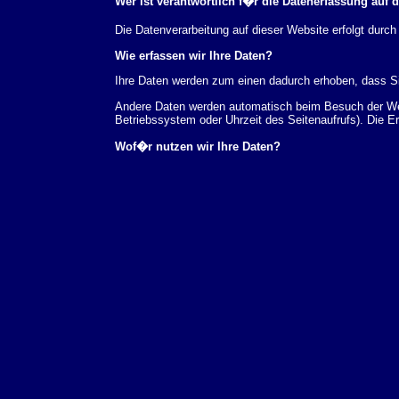
Wer ist verantwortlich f�r die Datenerfassung auf 
Die Datenverarbeitung auf dieser Website erfolgt du
Wie erfassen wir Ihre Daten?
Ihre Daten werden zum einen dadurch erhoben, dass Sie
Andere Daten werden automatisch beim Besuch der Webs
Betriebssystem oder Uhrzeit des Seitenaufrufs). Die E
Wof�r nutzen wir Ihre Daten?
Ein Teil der Daten wird erhoben, um eine fehlerfreie 
verwendet werden.
Welche Rechte haben Sie bez�glich Ihrer Daten?
Sie haben jederzeit das Recht unentgeltlich Auskunft
au�erdem ein Recht, die Berichtigung, Sperrung ode
Sie sich jederzeit unter der im Impressum angegeben
Aufsichtsbeh�rde zu.
Analyse-Tools und Tools von Drittanbietern
Beim Besuch unserer Website kann Ihr Surf-Verhalten 
Analyseprogrammen. Die Analyse Ihres Surf-Verhaltens
dieser Analyse widersprechen oder sie durch die Nichtb
Datenschutzerkl�rung.