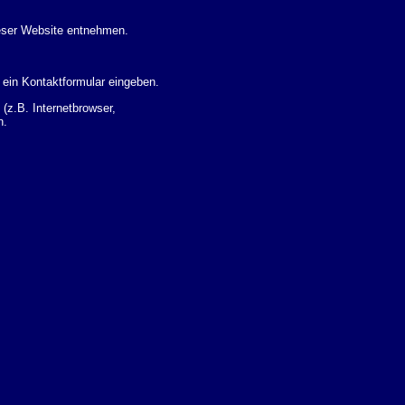
eser Website entnehmen.
 ein Kontaktformular eingeben.
z.B. Internetbrowser,
n.
 Ihres Nutzerverhaltens
 Daten zu erhalten. Sie haben
um Thema Datenschutz k�nnen
i der zust�ndigen
t sogenannten
kverfolgt werden. Sie k�nnen
Sie in der folgenden