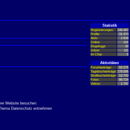
Statistik
Registrierungen:
146.467
Profile:
31.373
Aktiv:
2.939
Online:
141
Eingeloggt:
30
Gäste:
111
Im Chat:
5
Aktivitäten
Forumbeiträge:
93.275
Tagebucheinträge:
178.006
Strafbucheinträge:
12.743
Fotos:
88.724
Videos:
1.797
ere Website besuchen.
m Thema Datenschutz entnehmen