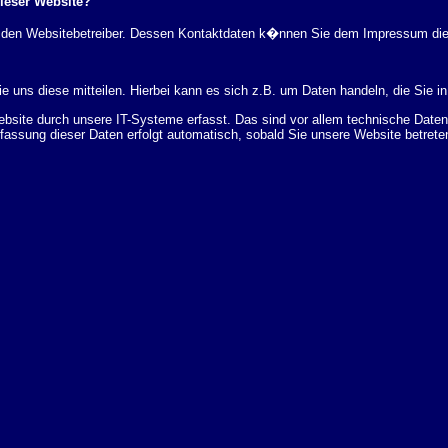
dieser Website?
rch den Websitebetreiber. Dessen Kontaktdaten k�nnen Sie dem Impressum di
 uns diese mitteilen. Hierbei kann es sich z.B. um Daten handeln, die Sie in
ite durch unsere IT-Systeme erfasst. Das sind vor allem technische Daten (
rfassung dieser Daten erfolgt automatisch, sobald Sie unsere Website betrete
Bereitstellung der Website zu gew�hrleisten. Andere Daten k�nnen zur Analyse
 �ber Herkunft, Empf�nger und Zweck Ihrer gespeicherten personenbezogenen
r L�schung dieser Daten zu verlangen. Hierzu sowie zu weiteren Fragen z
en Adresse an uns wenden. Des Weiteren steht Ihnen ein Beschwerderecht be
statistisch ausgewertet werden. Das geschieht vor allem mit Cookies und mi
 erfolgt in der Regel anonym; das Surf-Verhalten kann nicht zu Ihnen zur�c
enutzung bestimmter Tools verhindern. Detaillierte Informationen dazu finden 