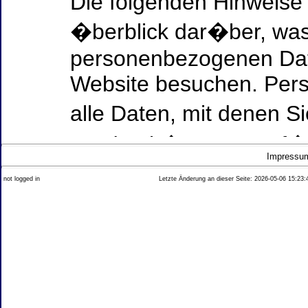
Die folgenden Hinweise
�berblick dar�ber, was
personenbezogenen Date
Website besuchen. Per
alle Daten, mit denen Si
werden k�nnen. Ausf�h
Impressu
Thema Datenschutz ent
not logged in
Letzte Änderung an dieser Seite: 2026-05-06 15:23:
diesem Text aufgef�hrt
Datenerfassung auf uns
Wer ist verantwortlich
dieser Website?