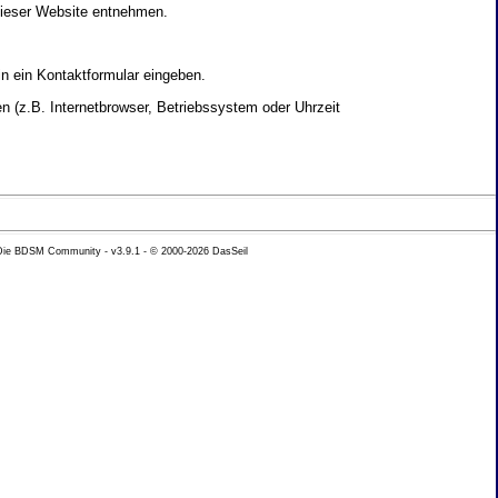
dieser Website entnehmen.
in ein Kontaktformular eingeben.
 (z.B. Internetbrowser, Betriebssystem oder Uhrzeit
yse Ihres Nutzerverhaltens verwendet werden.
 Die BDSM Community - v3.9.1 - © 2000-2026
DasSeil
nen Daten zu erhalten. Sie haben au�erdem ein
hutz k�nnen Sie sich jederzeit unter der im
beh�rde zu.
 mit sogenannten Analyseprogrammen. Die Analyse
ser Analyse widersprechen oder sie durch die
nformieren.