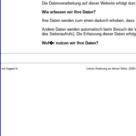
Die Datenverarbeitung auf dieser Website erfolgt d
Wie erfassen wir Ihre Daten?
Ihre Daten werden zum einen dadurch erhoben, dass Si
Andere Daten werden automatisch beim Besuch der We
des Seitenaufrufs). Die Erfassung dieser Daten erfol
Wof�r nutzen wir Ihre Daten?
Ein Teil der Daten wird erhoben, um eine fehlerfrei
Welche Rechte haben Sie bez�glich Ihrer Daten?
not logged in
Letzte Änderung an dieser Seite: 2026-
Sie haben jederzeit das Recht unentgeltlich Auskun
Recht, die Berichtigung, Sperrung oder L�schung di
Impressum angegebenen Adresse an uns wenden. Des
Analyse-Tools und Tools von Drittanbietern
Beim Besuch unserer Website kann Ihr Surf-Verhalte
Ihres Surf-Verhaltens erfolgt in der Regel anonym; d
Nichtbenutzung bestimmter Tools verhindern. Detailli
Sie k�nnen dieser Analyse widersprechen. �ber die 
2. Allgemeine Hinweise und Pflichtinfor