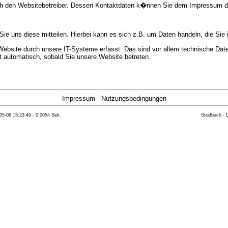
urch den Websitebetreiber. Dessen Kontaktdaten k�nnen Sie dem Impressum 
e uns diese mitteilen. Hierbei kann es sich z.B. um Daten handeln, die Sie 
bsite durch unsere IT-Systeme erfasst. Das sind vor allem technische Daten
gt automatisch, sobald Sie unsere Website betreten.
e Bereitstellung der Website zu gew�hrleisten. Andere Daten k�nnen zur Anal
Impressum
-
Nutzungsbedingungen
05-06 15:23:49 - 0.0054 Sek.
Strafbuch -
ft �ber Herkunft, Empf�nger und Zweck Ihrer gespeicherten personenbezoge
eser Daten zu verlangen. Hierzu sowie zu weiteren Fragen zum Thema Datensc
 Weiteren steht Ihnen ein Beschwerderecht bei der zust�ndigen Aufsichts
n statistisch ausgewertet werden. Das geschieht vor allem mit Cookies und
as Surf-Verhalten kann nicht zu Ihnen zur�ckverfolgt werden. Sie k�nnen die
erte Informationen dazu finden Sie in der folgenden Datenschutzerkl�rung.
Widerspruchsm�glichkeiten werden wir Sie in dieser Datenschutzerkl�rung i
mationen