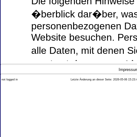
Die folgenden Hinweise
�berblick dar�ber, was
personenbezogenen Date
Website besuchen. Per
alle Daten, mit denen Si
werden k�nnen. Ausf�h
Impressu
Thema Datenschutz ent
not logged in
Letzte Änderung an dieser Seite: 2026-05-06 15:23:
diesem Text aufgef�hrt
Datenerfassung auf uns
Wer ist verantwortlich
dieser Website?