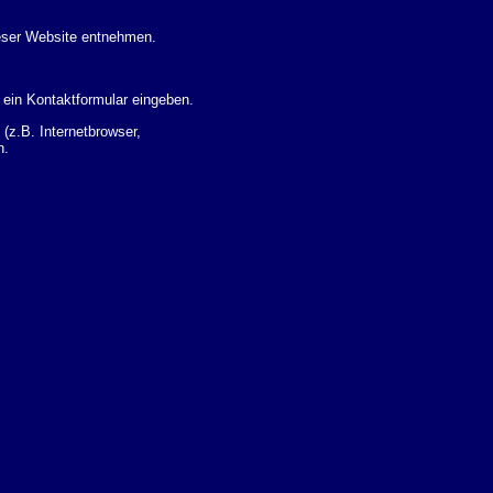
eser Website entnehmen.
 ein Kontaktformular eingeben.
z.B. Internetbrowser,
n.
 Ihres Nutzerverhaltens
 Daten zu erhalten. Sie haben
um Thema Datenschutz k�nnen
i der zust�ndigen
t sogenannten
kverfolgt werden. Sie k�nnen
Sie in der folgenden