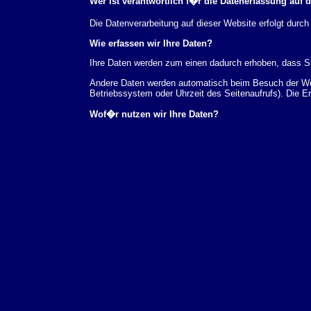
Wer ist verantwortlich f�r die Datenerfassung auf 
Die Datenverarbeitung auf dieser Website erfolgt du
Wie erfassen wir Ihre Daten?
Ihre Daten werden zum einen dadurch erhoben, dass Sie
Andere Daten werden automatisch beim Besuch der Webs
Betriebssystem oder Uhrzeit des Seitenaufrufs). Die E
Wof�r nutzen wir Ihre Daten?
Ein Teil der Daten wird erhoben, um eine fehlerfreie 
verwendet werden.
Welche Rechte haben Sie bez�glich Ihrer Daten?
Sie haben jederzeit das Recht unentgeltlich Auskunft
au�erdem ein Recht, die Berichtigung, Sperrung ode
Sie sich jederzeit unter der im Impressum angegeben
Aufsichtsbeh�rde zu.
Analyse-Tools und Tools von Drittanbietern
Beim Besuch unserer Website kann Ihr Surf-Verhalten 
Analyseprogrammen. Die Analyse Ihres Surf-Verhaltens
dieser Analyse widersprechen oder sie durch die Nichtb
Datenschutzerkl�rung.