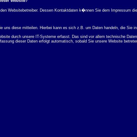
dieser Website?
rch den Websitebetreiber. Dessen Kontaktdaten k�nnen Sie dem Impressum di
 uns diese mitteilen. Hierbei kann es sich z.B. um Daten handeln, die Sie in
ite durch unsere IT-Systeme erfasst. Das sind vor allem technische Daten (
rfassung dieser Daten erfolgt automatisch, sobald Sie unsere Website betrete
Bereitstellung der Website zu gew�hrleisten. Andere Daten k�nnen zur Analyse
 �ber Herkunft, Empf�nger und Zweck Ihrer gespeicherten personenbezogenen
r L�schung dieser Daten zu verlangen. Hierzu sowie zu weiteren Fragen z
en Adresse an uns wenden. Des Weiteren steht Ihnen ein Beschwerderecht be
statistisch ausgewertet werden. Das geschieht vor allem mit Cookies und mi
 erfolgt in der Regel anonym; das Surf-Verhalten kann nicht zu Ihnen zur�c
enutzung bestimmter Tools verhindern. Detaillierte Informationen dazu finden 