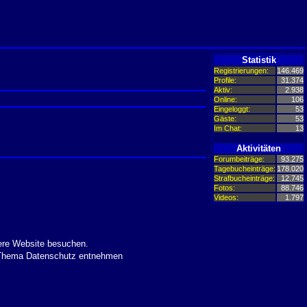
Statistik
Registrierungen:
146.469
Profile:
31.374
Aktiv:
2.938
Online:
106
Eingeloggt:
53
Gäste:
53
Im Chat:
13
Aktivitäten
Forumbeiträge:
93.275
Tagebucheinträge:
178.020
Strafbucheinträge:
12.745
Fotos:
88.746
Videos:
1.797
ere Website besuchen.
m Thema Datenschutz entnehmen