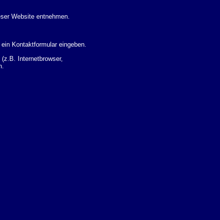
eser Website entnehmen.
 ein Kontaktformular eingeben.
z.B. Internetbrowser,
n.
 Ihres Nutzerverhaltens
 Daten zu erhalten. Sie haben
um Thema Datenschutz k�nnen
i der zust�ndigen
t sogenannten
kverfolgt werden. Sie k�nnen
Sie in der folgenden