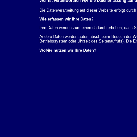
Wer ist verantwortlich f�r die Datenerfassung auf 
Die Datenverarbeitung auf dieser Website erfolgt du
Wie erfassen wir Ihre Daten?
Ihre Daten werden zum einen dadurch erhoben, dass Sie
Andere Daten werden automatisch beim Besuch der Webs
Betriebssystem oder Uhrzeit des Seitenaufrufs). Die E
Wof�r nutzen wir Ihre Daten?
Ein Teil der Daten wird erhoben, um eine fehlerfreie 
verwendet werden.
Welche Rechte haben Sie bez�glich Ihrer Daten?
Sie haben jederzeit das Recht unentgeltlich Auskunft
au�erdem ein Recht, die Berichtigung, Sperrung ode
Sie sich jederzeit unter der im Impressum angegeben
Aufsichtsbeh�rde zu.
Analyse-Tools und Tools von Drittanbietern
Beim Besuch unserer Website kann Ihr Surf-Verhalten 
Analyseprogrammen. Die Analyse Ihres Surf-Verhaltens
dieser Analyse widersprechen oder sie durch die Nichtb
Datenschutzerkl�rung.