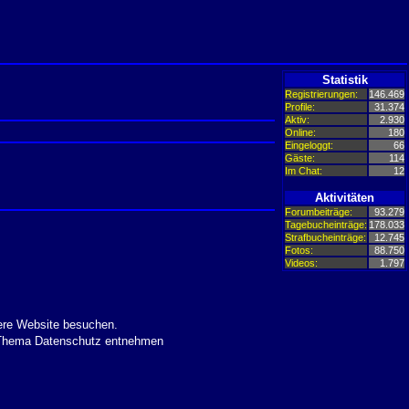
Statistik
Registrierungen:
146.469
Profile:
31.374
Aktiv:
2.930
Online:
180
Eingeloggt:
66
Gäste:
114
Im Chat:
12
Aktivitäten
Forumbeiträge:
93.279
Tagebucheinträge:
178.033
Strafbucheinträge:
12.745
Fotos:
88.750
Videos:
1.797
ere Website besuchen.
m Thema Datenschutz entnehmen