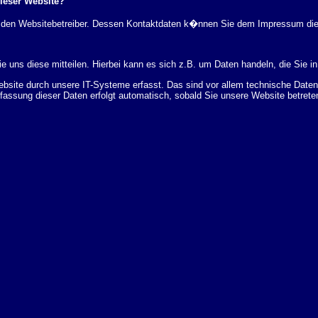
dieser Website?
rch den Websitebetreiber. Dessen Kontaktdaten k�nnen Sie dem Impressum di
 uns diese mitteilen. Hierbei kann es sich z.B. um Daten handeln, die Sie in
ite durch unsere IT-Systeme erfasst. Das sind vor allem technische Daten (
rfassung dieser Daten erfolgt automatisch, sobald Sie unsere Website betrete
Bereitstellung der Website zu gew�hrleisten. Andere Daten k�nnen zur Analyse
 �ber Herkunft, Empf�nger und Zweck Ihrer gespeicherten personenbezogenen
r L�schung dieser Daten zu verlangen. Hierzu sowie zu weiteren Fragen z
en Adresse an uns wenden. Des Weiteren steht Ihnen ein Beschwerderecht be
statistisch ausgewertet werden. Das geschieht vor allem mit Cookies und mi
 erfolgt in der Regel anonym; das Surf-Verhalten kann nicht zu Ihnen zur�c
enutzung bestimmter Tools verhindern. Detaillierte Informationen dazu finden 