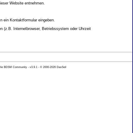
dieser Website entnehmen.
in ein Kontaktformular eingeben.
 (z.B. Internetbrowser, Betriebssystem oder Uhrzeit
yse Ihres Nutzerverhaltens verwendet werden.
 Die BDSM Community - v3.9.1 - © 2000-2026
DasSeil
nen Daten zu erhalten. Sie haben au�erdem ein
hutz k�nnen Sie sich jederzeit unter der im
beh�rde zu.
 mit sogenannten Analyseprogrammen. Die Analyse
ser Analyse widersprechen oder sie durch die
nformieren.