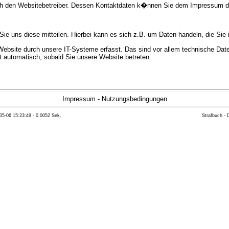
urch den Websitebetreiber. Dessen Kontaktdaten k�nnen Sie dem Impressum 
e uns diese mitteilen. Hierbei kann es sich z.B. um Daten handeln, die Sie 
bsite durch unsere IT-Systeme erfasst. Das sind vor allem technische Daten
gt automatisch, sobald Sie unsere Website betreten.
e Bereitstellung der Website zu gew�hrleisten. Andere Daten k�nnen zur Anal
Impressum
-
Nutzungsbedingungen
05-06 15:23:49 - 0.0052 Sek.
Strafbuch -
ft �ber Herkunft, Empf�nger und Zweck Ihrer gespeicherten personenbezoge
eser Daten zu verlangen. Hierzu sowie zu weiteren Fragen zum Thema Datensc
 Weiteren steht Ihnen ein Beschwerderecht bei der zust�ndigen Aufsichts
n statistisch ausgewertet werden. Das geschieht vor allem mit Cookies und
as Surf-Verhalten kann nicht zu Ihnen zur�ckverfolgt werden. Sie k�nnen die
erte Informationen dazu finden Sie in der folgenden Datenschutzerkl�rung.
Widerspruchsm�glichkeiten werden wir Sie in dieser Datenschutzerkl�rung i
mationen