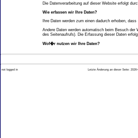
Die Datenverarbeitung auf dieser Website erfolgt d
Wie erfassen wir Ihre Daten?
Ihre Daten werden zum einen dadurch erhoben, dass Si
Andere Daten werden automatisch beim Besuch der We
des Seitenaufrufs). Die Erfassung dieser Daten erfol
Wof�r nutzen wir Ihre Daten?
Ein Teil der Daten wird erhoben, um eine fehlerfrei
Welche Rechte haben Sie bez�glich Ihrer Daten?
not logged in
Letzte Änderung an dieser Seite: 2026-
Sie haben jederzeit das Recht unentgeltlich Auskun
Recht, die Berichtigung, Sperrung oder L�schung di
Impressum angegebenen Adresse an uns wenden. Des
Analyse-Tools und Tools von Drittanbietern
Beim Besuch unserer Website kann Ihr Surf-Verhalte
Ihres Surf-Verhaltens erfolgt in der Regel anonym; d
Nichtbenutzung bestimmter Tools verhindern. Detailli
Sie k�nnen dieser Analyse widersprechen. �ber die 
2. Allgemeine Hinweise und Pflichtinfor