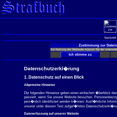
Startseite
Zustimmung zur Datens
Zur Nutzung der Webseite müssen Sie der untenst
Datenschutzerkl�rung
1. Datenschutz auf einen Blick
Allgemeine Hinweise
Die folgenden Hinweise geben einen einfachen �berblick da
passiert, wenn Sie unsere Website besuchen. Personenbezog
pers�nlich identifiziert werden k�nnen. Ausf�hrliche Inf
unserer unter diesem Text aufgef�hrten Datenschutzerkl�ru
Datenerfassung auf unserer Website