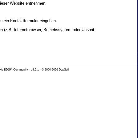
dieser Website entnehmen.
in ein Kontaktformular eingeben.
 (z.B. Internetbrowser, Betriebssystem oder Uhrzeit
yse Ihres Nutzerverhaltens verwendet werden.
 Die BDSM Community - v3.9.1 - © 2000-2026
DasSeil
nen Daten zu erhalten. Sie haben au�erdem ein
hutz k�nnen Sie sich jederzeit unter der im
beh�rde zu.
 mit sogenannten Analyseprogrammen. Die Analyse
ser Analyse widersprechen oder sie durch die
nformieren.