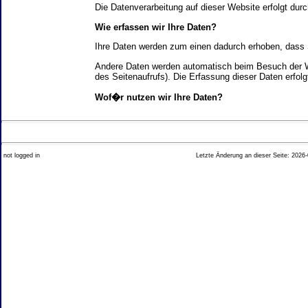
Die Datenverarbeitung auf dieser Website erfolgt d
Wie erfassen wir Ihre Daten?
Ihre Daten werden zum einen dadurch erhoben, dass Si
Andere Daten werden automatisch beim Besuch der We
des Seitenaufrufs). Die Erfassung dieser Daten erfol
Wof�r nutzen wir Ihre Daten?
Ein Teil der Daten wird erhoben, um eine fehlerfrei
Welche Rechte haben Sie bez�glich Ihrer Daten?
not logged in
Letzte Änderung an dieser Seite: 2026-
Sie haben jederzeit das Recht unentgeltlich Auskun
Recht, die Berichtigung, Sperrung oder L�schung di
Impressum angegebenen Adresse an uns wenden. Des
Analyse-Tools und Tools von Drittanbietern
Beim Besuch unserer Website kann Ihr Surf-Verhalte
Ihres Surf-Verhaltens erfolgt in der Regel anonym; d
Nichtbenutzung bestimmter Tools verhindern. Detailli
Sie k�nnen dieser Analyse widersprechen. �ber die 
2. Allgemeine Hinweise und Pflichtinfor