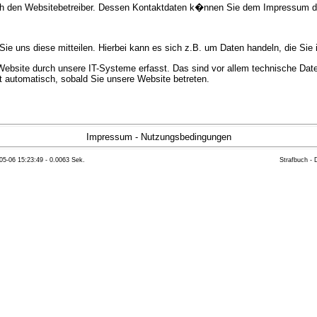
urch den Websitebetreiber. Dessen Kontaktdaten k�nnen Sie dem Impressum 
e uns diese mitteilen. Hierbei kann es sich z.B. um Daten handeln, die Sie 
bsite durch unsere IT-Systeme erfasst. Das sind vor allem technische Daten
gt automatisch, sobald Sie unsere Website betreten.
e Bereitstellung der Website zu gew�hrleisten. Andere Daten k�nnen zur Anal
Impressum
-
Nutzungsbedingungen
05-06 15:23:49 - 0.0063 Sek.
Strafbuch -
ft �ber Herkunft, Empf�nger und Zweck Ihrer gespeicherten personenbezoge
eser Daten zu verlangen. Hierzu sowie zu weiteren Fragen zum Thema Datensc
 Weiteren steht Ihnen ein Beschwerderecht bei der zust�ndigen Aufsichts
n statistisch ausgewertet werden. Das geschieht vor allem mit Cookies und
as Surf-Verhalten kann nicht zu Ihnen zur�ckverfolgt werden. Sie k�nnen die
erte Informationen dazu finden Sie in der folgenden Datenschutzerkl�rung.
Widerspruchsm�glichkeiten werden wir Sie in dieser Datenschutzerkl�rung i
mationen